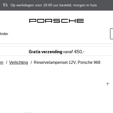
Op werkdagen voor 18:00 uur besteld, morgen in huis
inder
Gratis verzending
vanaf €50,-
en
/
Verlichting
/
Reservelampenset 12V, Porsche 968