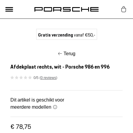
Lifestyle
Gratis verzending
vanaf €50,-
Auto Accessoires
Terug
Classic
Afdekplaat rechts, wit - Porsche 986 en 996
0/5 (
0 reviews
)
Nieuw
Acties
Dit artikel is geschikt voor
meerdere modellen
Porsche finder
€ 78,75