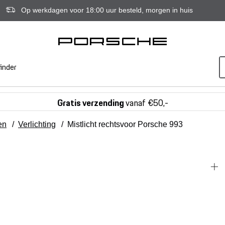
Op werkdagen voor 18:00 uur besteld, morgen in huis
inder
Gratis verzending
vanaf €50,-
en
/
Verlichting
/
Mistlicht rechtsvoor Porsche 993