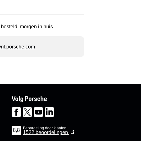
 besteld, morgen in huis.
l.porsche.com
Volg Porsche
Beoordeling door klanten
8,8
1522
beoordelingen