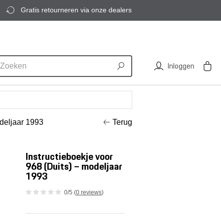
Gratis retourneren via onze dealers
Inloggen
odeljaar 1993
Terug
Instructieboekje voor
968 (Duits) – modeljaar
1993
0/5 (
0 reviews
)