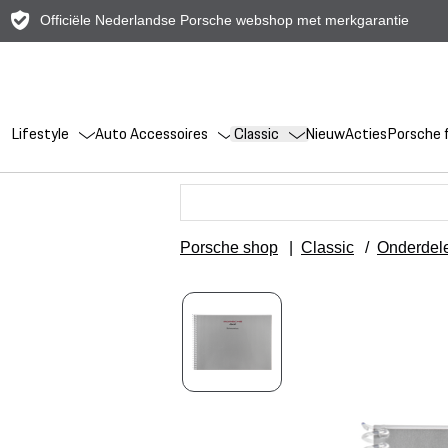
Officiële Nederlandse Porsche webshop met merkgarantie
Lifestyle
Auto Accessoires
Classic
Nieuw
Acties
Porsche f
Porsche shop
|
Classic
/
Onderdel