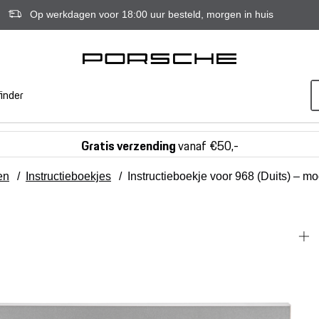
Op werkdagen voor 18:00 uur besteld, morgen in huis
inder
Gratis verzending
vanaf €50,-
en
/
Instructieboekjes
/
Instructieboekje voor 968 (Duits) – m