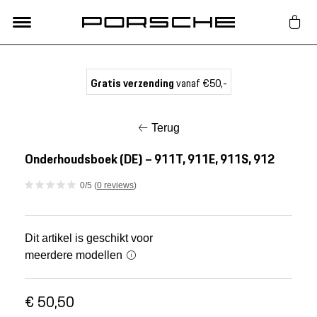
Lifestyle
Gratis verzending
vanaf €50,-
Auto Accessoires
Terug
Classic
Onderhoudsboek (DE) – 911T, 911E, 911S, 912
0/5 (
0 reviews
)
Nieuw
Acties
Dit artikel is geschikt voor
meerdere modellen
Porsche finder
€ 50,50