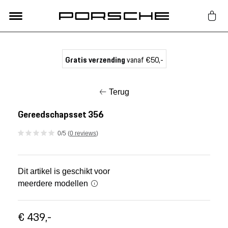
Lifestyle
Gratis verzending
vanaf €50,-
Auto Accessoires
Terug
Classic
Gereedschapsset 356
0/5 (
0 reviews
)
Nieuw
Acties
Dit artikel is geschikt voor
meerdere modellen
Porsche finder
€ 439,-