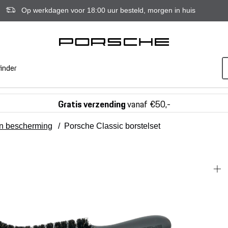
Op werkdagen voor 18:00 uur besteld, morgen in huis
inder
Gratis verzending
vanaf €50,-
en bescherming
/
Porsche Classic borstelset