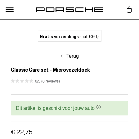
Lifestyle
Gratis verzending
vanaf €50,-
Auto Accessoires
Terug
Classic
Classic Care set - Microvezeldoek
0/5 (
0 reviews
)
Nieuw
Acties
Dit artikel is geschikt voor jouw auto
Porsche finder
€ 22,75