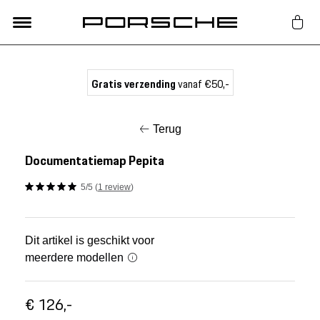
Lifestyle
Gratis verzending
vanaf €50,-
Auto Accessoires
Terug
Classic
Documentatiemap Pepita
5/5 (
1 review
)
Nieuw
Acties
Dit artikel is geschikt voor
meerdere modellen
Porsche finder
€ 126,-