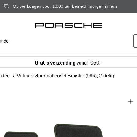
Op werkdagen voor 18:00 uur besteld, morgen in huis
inder
Gratis verzending
vanaf €50,-
ucten
/
Velours vloermattenset Boxster (986), 2-delig