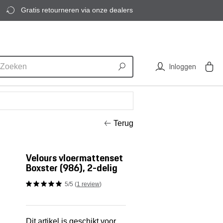
Gratis retourneren via onze dealers
Inloggen
Terug
Velours vloermattenset
Boxster (986), 2-delig
5/5 (
1 review
)
Dit artikel is geschikt voor