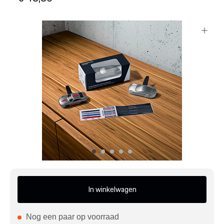
Mijn account
Klantenservice
Meer Porsche
Porsche informatie
In winkelwagen
Nog een paar op voorraad