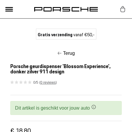
Lifestyle
Gratis verzending
vanaf €50,-
Auto Accessoires
Terug
Classic
Porsche geurdispenser 'Blossom Experience',
donker zilver 911 design
Nieuw
0/5 (
0 reviews
)
Acties
Dit artikel is geschikt voor jouw auto
Porsche finder
€ 18,80