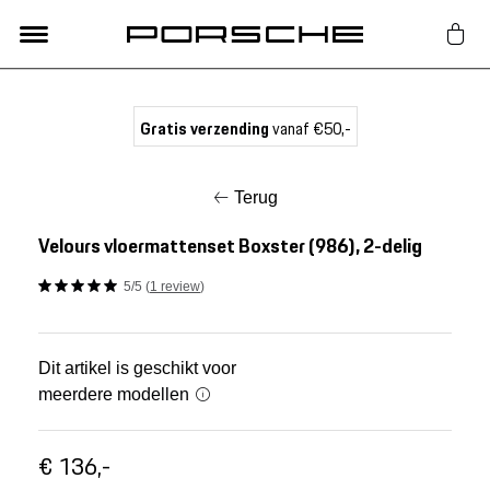
Lifestyle
Gratis verzending
vanaf €50,-
Auto Accessoires
Terug
Classic
Velours vloermattenset Boxster (986), 2-delig
5/5 (
1 review
)
Nieuw
Acties
Dit artikel is geschikt voor
meerdere modellen
Porsche finder
€ 136,-