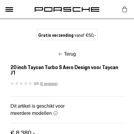
Lifestyle
Gratis verzending
vanaf €50,-
Auto Accessoires
Terug
Classic
20 inch Taycan Turbo S Aero Design voor Taycan
J1
Nieuw
0/5 (
0 reviews
)
Acties
Dit artikel is geschikt voor
meerdere modellen
Porsche finder
€ 8.380,-