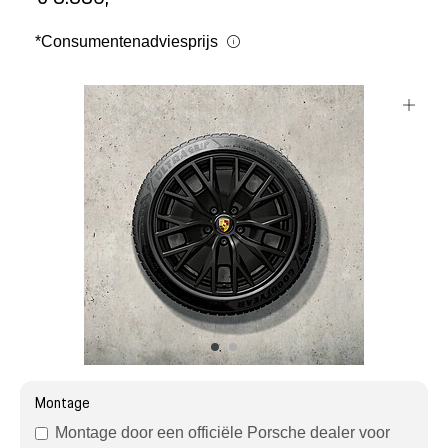
Mijn account
*Consumentenadviesprijs
Klantenservice
Meer Porsche
Porsche informatie
Montage
Montage door een officiële Porsche dealer voor