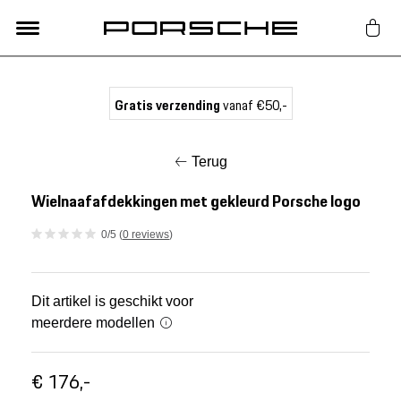
Lifestyle
Gratis verzending
vanaf €50,-
Auto Accessoires
Terug
Classic
Wielnaafafdekkingen met gekleurd Porsche logo
0/5 (
0 reviews
)
Nieuw
Acties
Dit artikel is geschikt voor
meerdere modellen
Porsche finder
€ 176,-