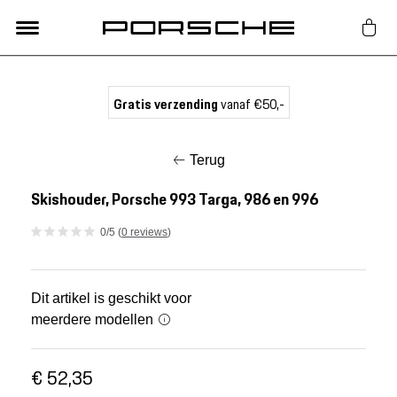
Lifestyle
Gratis verzending
vanaf €50,-
Auto Accessoires
Terug
Classic
Skishouder, Porsche 993 Targa, 986 en 996
0/5 (
0 reviews
)
Nieuw
Acties
Dit artikel is geschikt voor
meerdere modellen
Porsche finder
€ 52,35