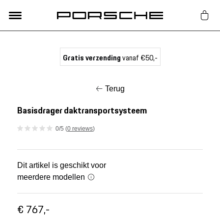
Lifestyle
Gratis verzending
vanaf €50,-
Auto Accessoires
Terug
Classic
Basisdrager daktransportsysteem
0/5 (
0 reviews
)
Nieuw
Acties
Dit artikel is geschikt voor
meerdere modellen
Porsche finder
€ 767,-