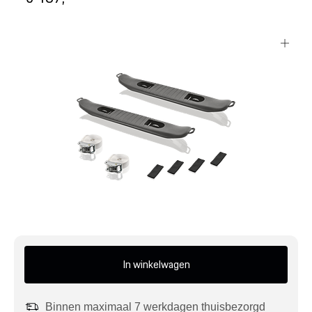
Mijn account
Klantenservice
Meer Porsche
Porsche informatie
In winkelwagen
Binnen maximaal 7 werkdagen thuisbezorgd