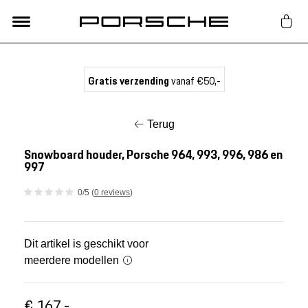
Lifestyle
Gratis verzending
vanaf €50,-
Auto Accessoires
Terug
Classic
Snowboard houder, Porsche 964, 993, 996, 986 en
997
Nieuw
0/5 (
0 reviews
)
Acties
Dit artikel is geschikt voor
meerdere modellen
Porsche finder
€ 167,-