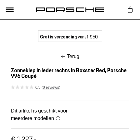
Lifestyle
Gratis verzending
vanaf €50,-
Auto Accessoires
Terug
Classic
Zonneklep in leder rechts in Boxster Red, Porsche
996 Coupé
Nieuw
0/5 (
0 reviews
)
Acties
Dit artikel is geschikt voor
meerdere modellen
Porsche finder
€ 1.227,-