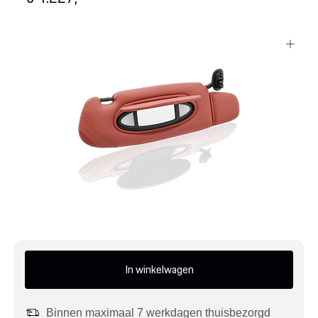
Mijn account
Klantenservice
Meer Porsche
Porsche informatie
In winkelwagen
Binnen maximaal 7 werkdagen thuisbezorgd