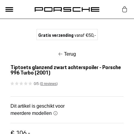
Lifestyle
Gratis verzending
vanaf €50,-
Auto Accessoires
Terug
Classic
Tiptoets glanzend zwart achterspoiler - Porsche
996 Turbo (2001)
Nieuw
0/5 (
0 reviews
)
Acties
Dit artikel is geschikt voor
meerdere modellen
Porsche finder
€ 106,-