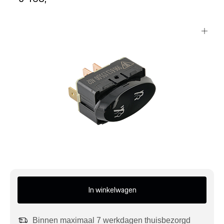
Mijn account
Klantenservice
Meer Porsche
Porsche informatie
In winkelwagen
Binnen maximaal 7 werkdagen thuisbezorgd