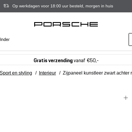
Op werkdagen voor 18:00 uur besteld, morgen in huis
inder
Gratis verzending
vanaf €50,-
Sport en styling
/
Interieur
/
Zijpaneel kunstleer zwart achte