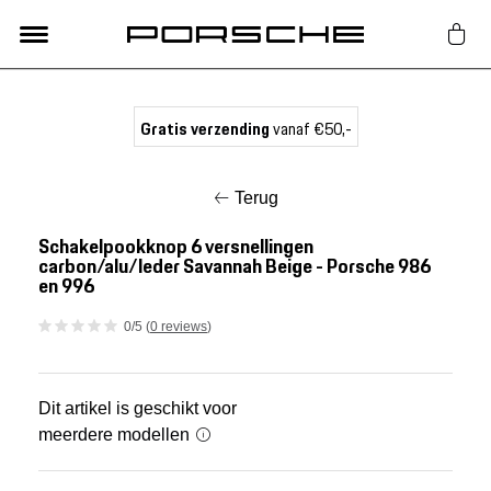
Lifestyle
Gratis verzending
vanaf €50,-
Auto Accessoires
Terug
Classic
Schakelpookknop 6 versnellingen
carbon/alu/leder Savannah Beige - Porsche 986
en 996
Nieuw
0/5 (
0 reviews
)
Acties
Dit artikel is geschikt voor
Porsche finder
meerdere modellen