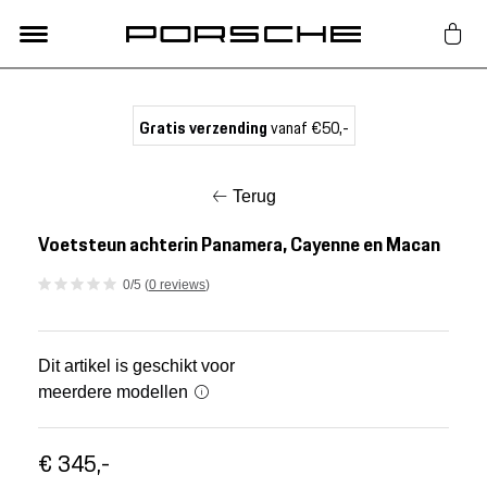
Lifestyle
Gratis verzending
vanaf €50,-
Auto Accessoires
Terug
Classic
Voetsteun achterin Panamera, Cayenne en Macan
0/5 (
0 reviews
)
Nieuw
Acties
Dit artikel is geschikt voor
meerdere modellen
Porsche finder
€ 345,-