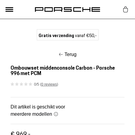
Lifestyle
Gratis verzending
vanaf €50,-
Auto Accessoires
Terug
Classic
Ombouwset middenconsole Carbon - Porsche
996 met PCM
Nieuw
0/5 (
0 reviews
)
Acties
Dit artikel is geschikt voor
meerdere modellen
Porsche finder
€ 969,-