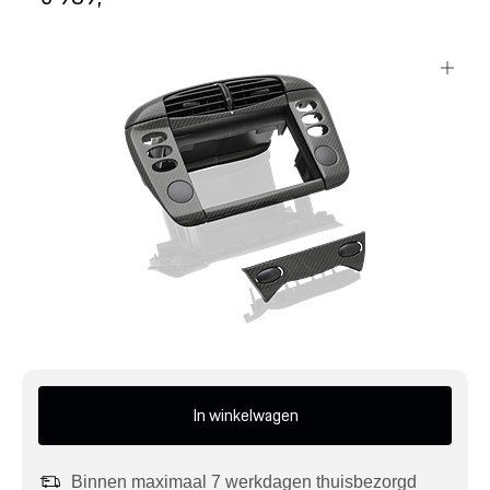
Mijn account
Klantenservice
Meer Porsche
Porsche informatie
In winkelwagen
Binnen maximaal 7 werkdagen thuisbezorgd