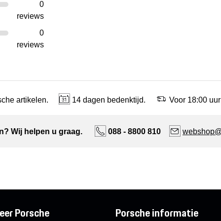
0
reviews
0
reviews
che artikelen.
14 dagen bedenktijd.
Voor 18:00 uur
n? Wij helpen u graag.
088 - 8800 810
webshop@n
eer Porsche
Porsche informatie