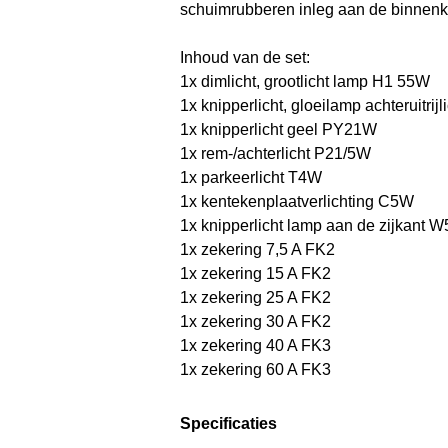
schuimrubberen inleg aan de binnenk
Inhoud van de set:
1x dimlicht, grootlicht lamp H1 55W
1x knipperlicht, gloeilamp achteruitrij
1x knipperlicht geel PY21W
1x rem-/achterlicht P21/5W
1x parkeerlicht T4W
1x kentekenplaatverlichting C5W
1x knipperlicht lamp aan de zijkant 
1x zekering 7,5 A FK2
1x zekering 15 A FK2
1x zekering 25 A FK2
1x zekering 30 A FK2
1x zekering 40 A FK3
1x zekering 60 A FK3
Specificaties