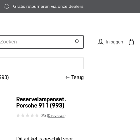
Gratis retourneren via onze dealers
Inloggen
993)
Terug
Reservelampenset,
Porsche 911 (993)
0/5 (
0 reviews
)
Dit artikel is geschikt voor