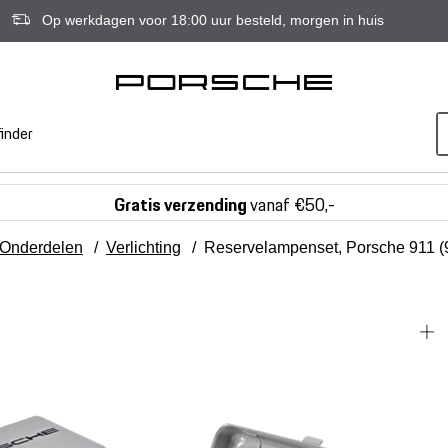
Op werkdagen voor 18:00 uur besteld, morgen in huis
inder
Gratis verzending
vanaf €50,-
Onderdelen
/
Verlichting
/
Reservelampenset, Porsche 911 (