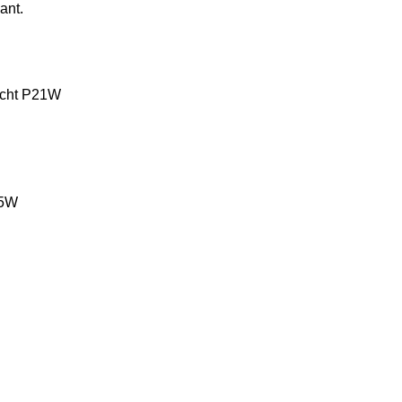
ant.
licht P21W
W5W