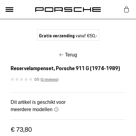
Lifestyle
Gratis verzending
vanaf €50,-
Auto Accessoires
Terug
Classic
Reservelampenset, Porsche 911 G (1974-1989)
0/5 (
0 reviews
)
Nieuw
Acties
Dit artikel is geschikt voor
meerdere modellen
Porsche finder
€ 73,80