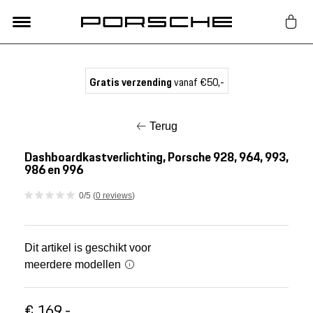
Lifestyle
Gratis verzending
vanaf €50,-
Auto Accessoires
Terug
Classic
Dashboardkastverlichting, Porsche 928, 964, 993,
986 en 996
Nieuw
0/5 (
0 reviews
)
Acties
Dit artikel is geschikt voor
meerdere modellen
Porsche finder
€ 169,-