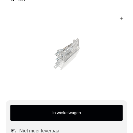
Mijn account
Klantenservice
Meer Porsche
Porsche informatie
In winkelwagen
Niet meer leverbaar