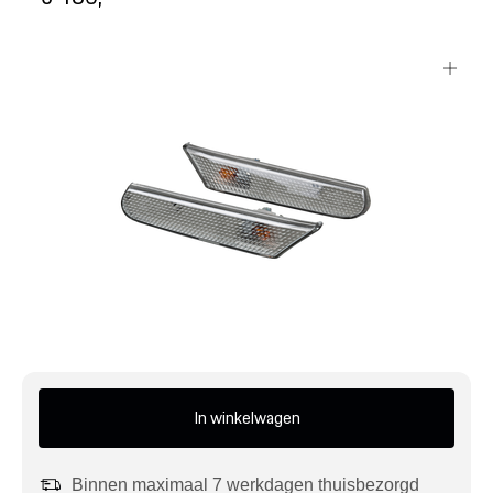
Mijn account
Klantenservice
Meer Porsche
Porsche informatie
In winkelwagen
Binnen maximaal 7 werkdagen thuisbezorgd