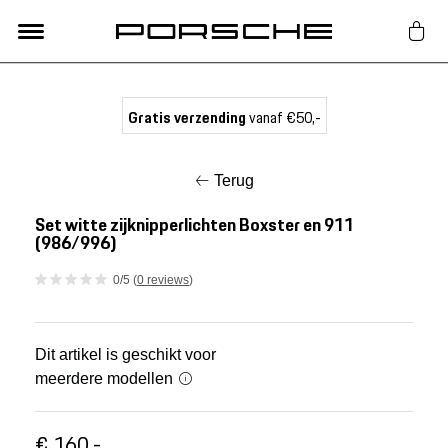
Lifestyle
Gratis verzending
vanaf €50,-
Auto Accessoires
Terug
Classic
Set witte zijknipperlichten Boxster en 911
(986/996)
Nieuw
0/5 (
0 reviews
)
Acties
Dit artikel is geschikt voor
meerdere modellen
Porsche finder
€ 160,-