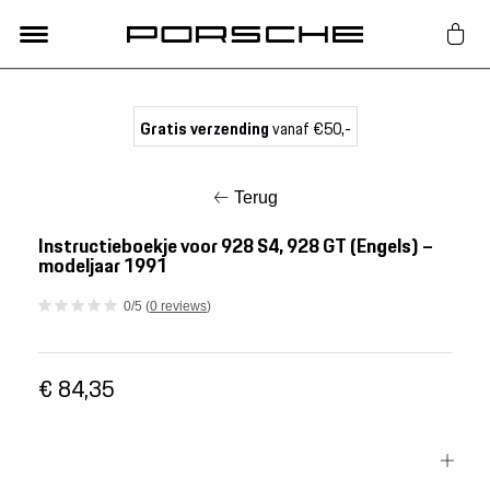
Lifestyle
Gratis verzending
vanaf €50,-
Auto Accessoires
Terug
Classic
Instructieboekje voor 928 S4, 928 GT (Engels) –
modeljaar 1991
Nieuw
0/5 (
0 reviews
)
Acties
€ 84,35
Porsche finder