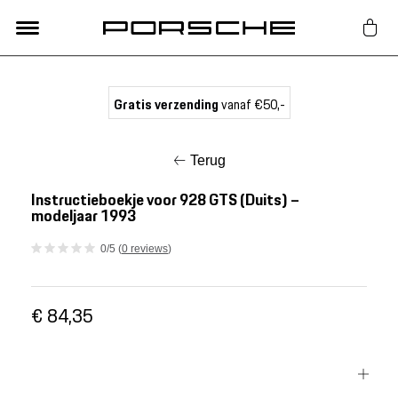
Lifestyle
Gratis verzending
vanaf €50,-
Auto Accessoires
Terug
Classic
Instructieboekje voor 928 GTS (Duits) –
modeljaar 1993
Nieuw
0/5 (
0 reviews
)
Acties
€ 84,35
Porsche finder