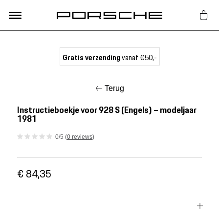
Lifestyle
Gratis verzending
vanaf €50,-
Auto Accessoires
Terug
Classic
Instructieboekje voor 928 S (Engels) – modeljaar
1981
Nieuw
0/5 (
0 reviews
)
Acties
€ 84,35
Porsche finder