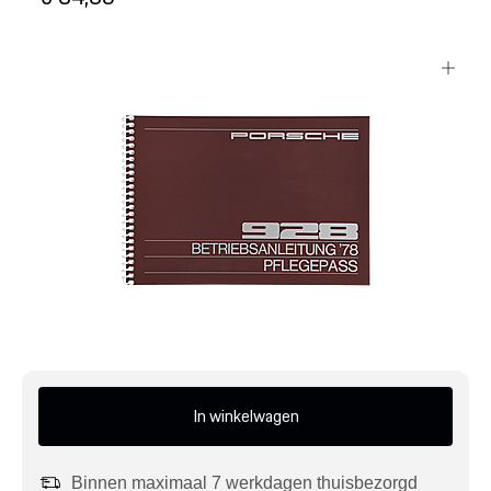
Mijn account
Klantenservice
Meer Porsche
Porsche informatie
In winkelwagen
Binnen maximaal 7 werkdagen thuisbezorgd