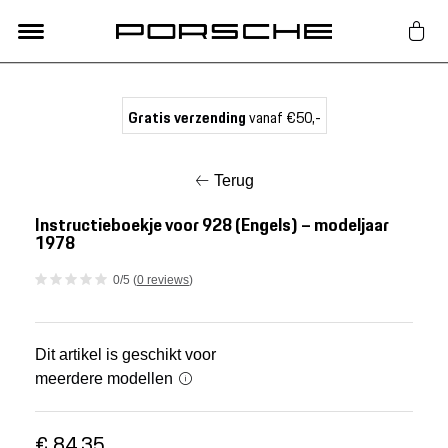
Lifestyle
Gratis verzending
vanaf €50,-
Auto Accessoires
Terug
Classic
Instructieboekje voor 928 (Engels) – modeljaar
1978
Nieuw
0/5 (
0 reviews
)
Acties
Dit artikel is geschikt voor
meerdere modellen
Porsche finder
€ 84,35