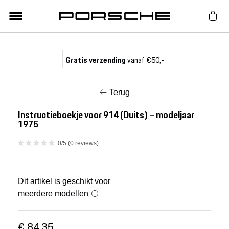
Lifestyle
Gratis verzending
vanaf €50,-
Auto Accessoires
Terug
Classic
Instructieboekje voor 914 (Duits) – modeljaar
1975
Nieuw
0/5 (
0 reviews
)
Acties
Dit artikel is geschikt voor
meerdere modellen
Porsche finder
€ 84,35