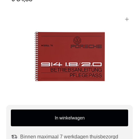
Mijn account
Klantenservice
Meer Porsche
Porsche informatie
In winkelwagen
Binnen maximaal 7 werkdagen thuisbezorgd