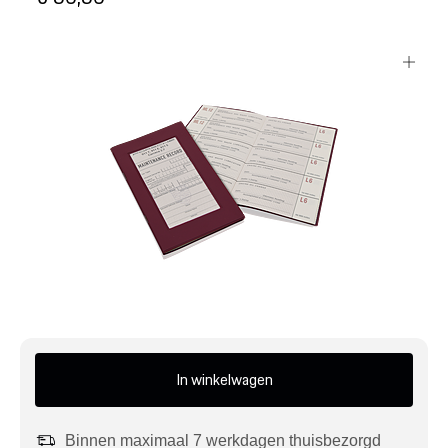
Mijn account
Klantenservice
Meer Porsche
Porsche informatie
In winkelwagen
Binnen maximaal 7 werkdagen thuisbezorgd