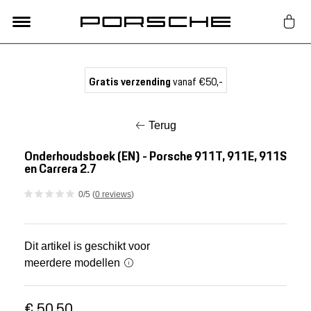
Lifestyle
Gratis verzending
vanaf €50,-
Auto Accessoires
Terug
Classic
Onderhoudsboek (EN) - Porsche 911T, 911E, 911S
en Carrera 2.7
Nieuw
0/5 (
0 reviews
)
Acties
Dit artikel is geschikt voor
meerdere modellen
Porsche finder
€ 50,50