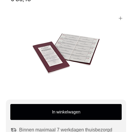
Mijn account
Klantenservice
Meer Porsche
Porsche informatie
In winkelwagen
Binnen maximaal 7 werkdagen thuisbezorgd