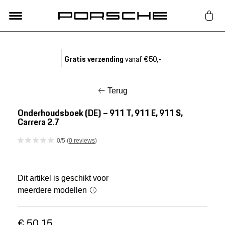
Lifestyle
Gratis verzending
vanaf €50,-
Auto Accessoires
Terug
Classic
Onderhoudsboek (DE) – 911 T, 911 E, 911 S,
Carrera 2.7
Nieuw
0/5 (
0 reviews
)
Acties
Dit artikel is geschikt voor
meerdere modellen
Porsche finder
€ 50,15