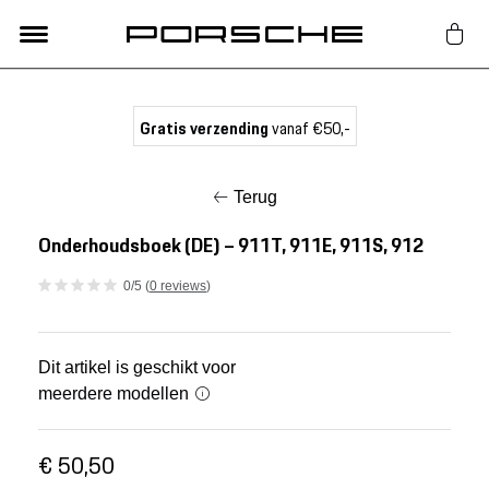
Lifestyle
Gratis verzending
vanaf €50,-
Auto Accessoires
Terug
Classic
Onderhoudsboek (DE) – 911T, 911E, 911S, 912
0/5 (
0 reviews
)
Nieuw
Acties
Dit artikel is geschikt voor
meerdere modellen
Porsche finder
€ 50,50