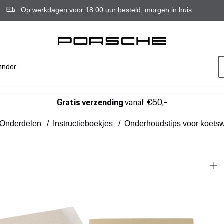
Op werkdagen voor 18:00 uur besteld, morgen in huis
inder
Gratis verzending
vanaf €50,-
Onderdelen
/
Instructieboekjes
/
Onderhoudstips voor koets