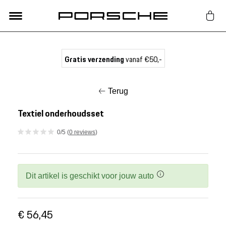
Lifestyle
Gratis verzending
vanaf €50,-
Auto Accessoires
Terug
Classic
Textiel onderhoudsset
0/5 (
0 reviews
)
Nieuw
Acties
Dit artikel is geschikt voor jouw auto
Porsche finder
€ 56,45