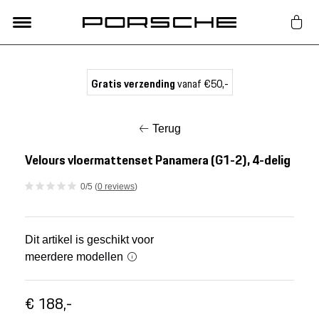
Lifestyle
Gratis verzending
vanaf €50,-
Auto Accessoires
Terug
Classic
Velours vloermattenset Panamera (G1-2), 4-delig
0/5 (
0 reviews
)
Nieuw
Acties
Dit artikel is geschikt voor
meerdere modellen
Porsche finder
€ 188,-