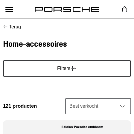
Terug
Lifestyle
Home-accessoires
Auto Accessoires
Classic
Filters
Nieuw
Acties
121
producten
Porsche finder
Sticker Porsche embleem