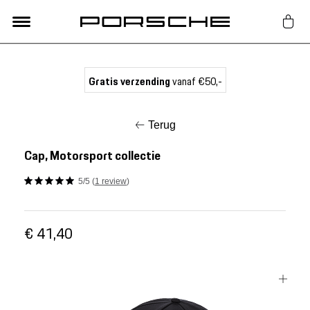
Lifestyle
Gratis verzending
vanaf €50,-
Auto Accessoires
Terug
Classic
Cap, Motorsport collectie
5/5 (
1 review
)
Nieuw
€ 41,40
Acties
Porsche finder