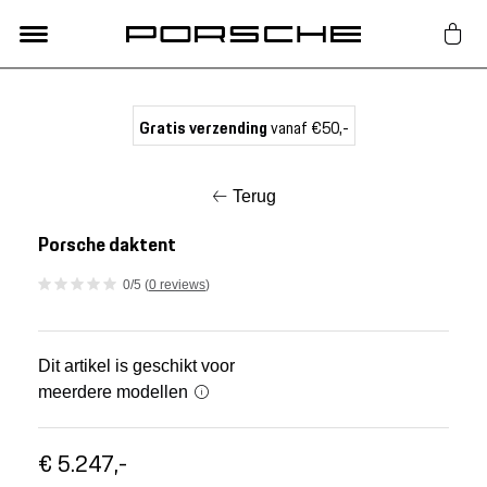
Lifestyle
Gratis verzending
vanaf €50,-
Auto Accessoires
Terug
Classic
Porsche daktent
0/5 (
0 reviews
)
Nieuw
Acties
Dit artikel is geschikt voor
meerdere modellen
Porsche finder
€ 5.247,-